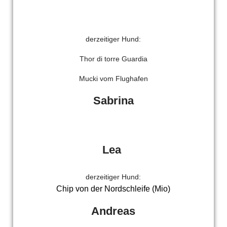
DDE828D8-7E25-47A6-BCAF-C53219BA38EB
derzeitiger Hund:
Thor di torre Guardia
Mucki vom Flughafen
Sabrina
Lea
derzeitiger Hund:
Chip von der Nordschleife (Mio)
Andreas