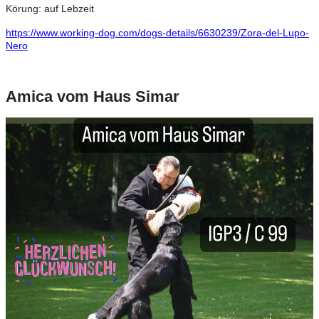
Körung: auf Lebzeit
https://www.working-dog.com/dogs-details/6630239/Zora-del-Lupo-
Nero
Amica vom Haus Simar