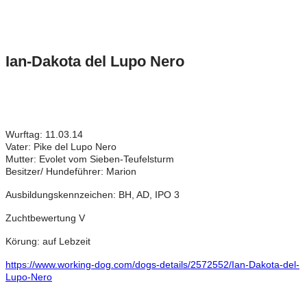
Ian-Dakota del Lupo Nero
Wurftag: 11.03.14
Vater: Pike del Lupo Nero
Mutter: Evolet vom Sieben-Teufelsturm
Besitzer/ Hundeführer: Marion
Ausbildungskennzeichen: BH, AD,
IPO 3
Zuchtbewertung V
Körung: auf Lebzeit
https://www.working-dog.com/dogs-details/2572552/Ian-Dakota-del-
Lupo-Nero